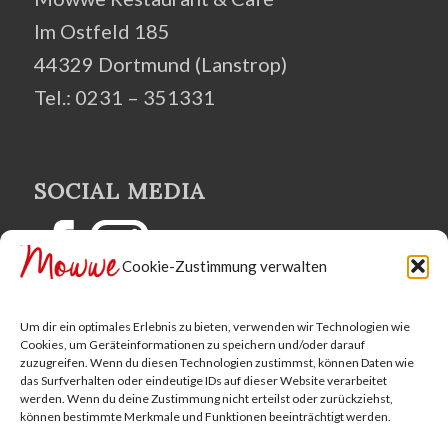
Im Ostfeld 185
44329 Dortmund (Lanstrop)
Tel.: 0231 – 351331
SOCIAL MEDIA
Cookie-Zustimmung verwalten
Um dir ein optimales Erlebnis zu bieten, verwenden wir Technologien wie
Cookies, um Geräteinformationen zu speichern und/oder darauf
zuzugreifen. Wenn du diesen Technologien zustimmst, können Daten wie
das Surfverhalten oder eindeutige IDs auf dieser Website verarbeitet
werden. Wenn du deine Zustimmung nicht erteilst oder zurückziehst,
können bestimmte Merkmale und Funktionen beeinträchtigt werden.