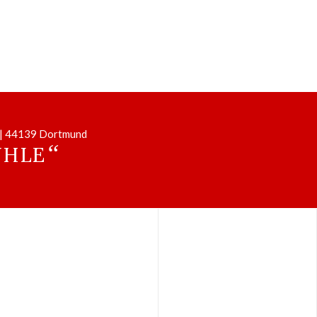
2 | 44139 Dortmund
“
ÜHLE