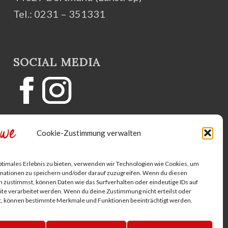
Tel.: 0231 – 351331
SOCIAL MEDIA
Cookie-Zustimmung verwalten
ptimales Erlebnis zu bieten, verwenden wir Technologien wie Cookies, um
mationen zu speichern und/oder darauf zuzugreifen. Wenn du diesen
 zustimmst, können Daten wie das Surfverhalten oder eindeutige IDs auf
te verarbeitet werden. Wenn du deine Zustimmung nicht erteilst oder
t, können bestimmte Merkmale und Funktionen beeinträchtigt werden.