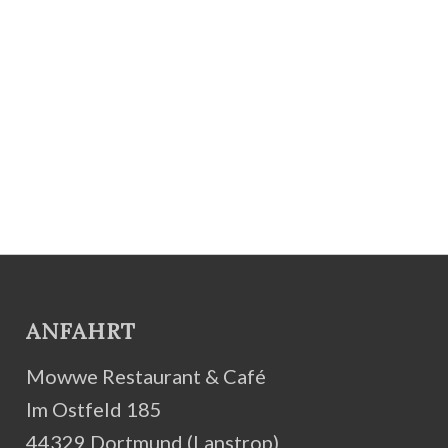
ANFAHRT
Mowwe Restaurant & Café
Im Ostfeld 185
44329 Dortmund (Lanstrop)