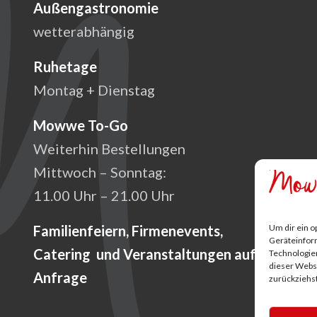
Außengastronomie
wetterabhängig
Ruhetage
Montag + Dienstag
Mowwe To-Go
Weiterhin Bestellungen
Mittwoch – Sonntag:
11.00 Uhr – 21.00 Uhr
Um dir ein o
Familienfeiern, Firmenevents,
Geräteinfor
Catering und Veranstaltungen auf
Technologien
dieser Websi
Anfrage
zurückziehs