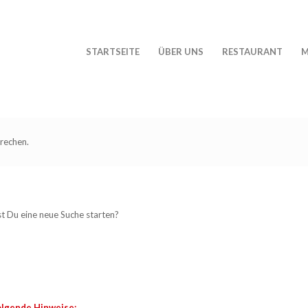
STARTSEITE
ÜBER UNS
RESTAURANT
M
rechen.
lst Du eine neue Suche starten?
olgende Hinweise: